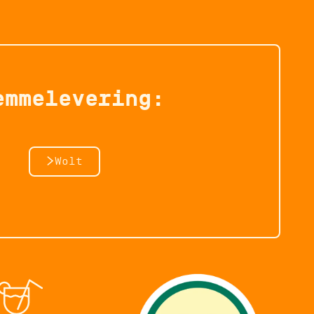
emmelevering:
Wolt