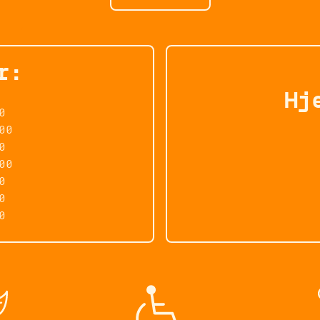
r:
Hj
0
00
0
00
0
0
0