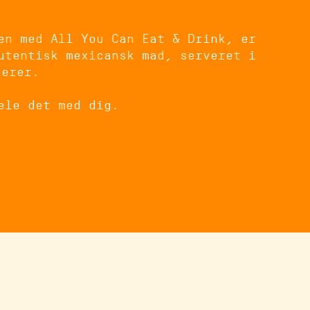
en med All You Can Eat & Drink, er
utentisk mexicansk mad, serveret i
terer.
ele det med dig.