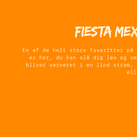
Fiesta Me
En af de helt store favoritter på 
er her, du kan slå dig løs og sm
bliver serveret i en lind strøm, 
ell
Fiesta Mexicana er oplagt, hvis d
have en oplevelse ud over det sæd
lige præcis 