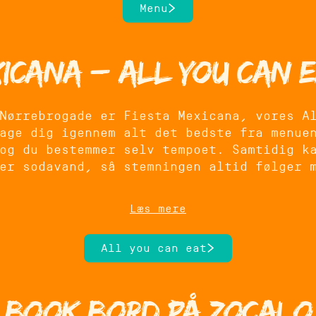
Menu
xicana – All You Can E
Nørrebrogade er Fiesta Mexicana, vores A
age dig igennem alt det bedste fra menue
og du bestemmer selv tempoet. Samtidig k
er sodavand, så stemningen altid følger 
u vil fejre noget, samle vennerne til en 
Læs mere
vanlige. Konceptet gør det nemt at dele m
den fællesskabsfølelse, vi elsker at ska
All you can eat
Book bord på Zocalo