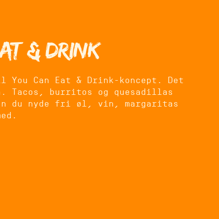
at & Drink
ll You Can Eat & Drink-koncept. Det
n. Tacos, burritos og quesadillas
an du nyde fri øl, vin, margaritas
med.
festlig aften eller bare gerne vil
aden på tværs af bordet, og det er
be på Zócalo.