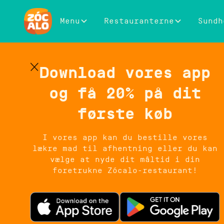
Menu
Restauranterne
Sundh
Zó
Download vores app
og få 20% på dit
På Nørrebro sker der altid noget.
hele finder du Zócalo på Nørrebro
første køb
slappe af og nyde mexicansk m
I vores app kan du bestille vores
Hos os handler det ikke bare om a
lækre mad til afhentning eller du kan
udgangspunkt i den mexicanske taqu
vælge at nyde dit måltid i din
danner grundlaget f
foretrukne Zócalo-restaurant!