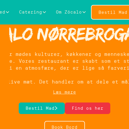
ed
Catering
Om Zócalo
Bestil Mad
calo Nørrebrog
 Her mødes kulturer, køkkener og mennesk
gade. Vores restaurant er skabt som et s
ad i en atmosfære, der er lige så farver
t blive mæt. Det handler om at dele et må
eria-kultur fra San Francisco, hvor fris
Læs mere
or et måltid, der både er enkelt, farver
Bestil Mad
Find os her
Tel: +45 42 15 66 41
Book Bord