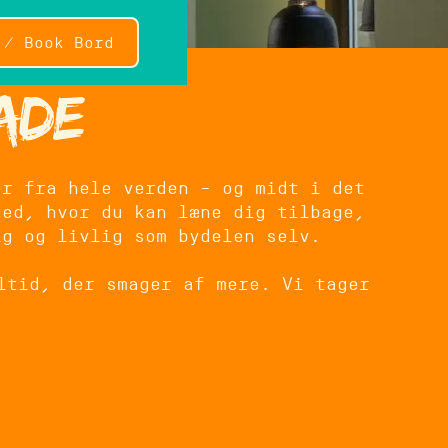
 / Book Bord
ade
er fra hele verden – og midt i det
ted, hvor du kan læne dig tilbage,
ig og livlig som bydelen selv.
ltid, der smager af mere. Vi tager
ke råvarer og autentiske opskrifter
igt og fuld af smag.