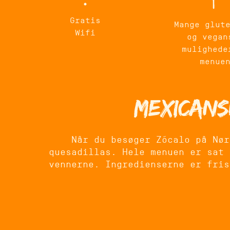
Gratis
Mange glut
Wifi
og vegan
mulighede
menue
Mexicans
Når du besøger Zócalo på Nør
quesadillas. Hele menuen er sat 
vennerne. Ingredienserne er fris
Vores gæster kommer for den god
farver, varme og plads til at væ
hjem fra arbejde, skal mød