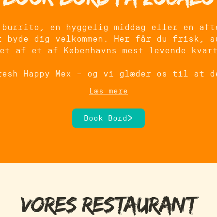
 burrito, en hyggelig middag eller en aft
t byde dig velkommen. Her får du frisk, a
et af et af Københavns mest levende kvar
resh Happy Mex – og vi glæder os til at d
Læs mere
Book Bord
Vores restaurant