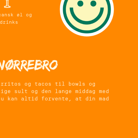
cansk øl og
drinks
 Nørrebro
urritos og tacos til bowls og
tige sult og den lange middag med
du kan altid forvente, at din mad
n. Restauranten er indrettet med
mødested – uanset om du er på vej
 en god middag på Nørrebro.