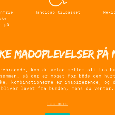
enfrie
Handicap tilpasset
Mexi
ske
r på
n
ke madoplevelser på
rebrogade, kan du vælge mellem alt fra b
sammen, så der er noget for både den hur
ke, kombinationerne er inspirerende, og 
bliver lavet fra bunden, mens du venter.
e smag, men de kommer også for stemninge
Læs mere
re social. Det gør Zócalo til et oplagt 
es med studiegruppen eller bare vil nyde