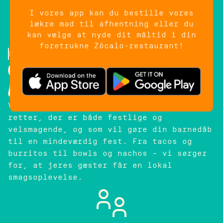
I vores app kan du bestille vores
lækre mad til afhentning eller du
kan vælge at nyde dit måltid i din
foretrukne Zócalo-restaurant!
Mere grønt for alle!
Catering til
barnedåb
Vi tilbyder autentiske, mexicanske
retter, der er både festlige og
velsmagende, og som vil gøre din barnedåb
til en mindeværdig fest. Fra tacos og
burritos til bowls og nachos – vi sørger
for, at jeres gæster får en lokal
smagsoplevelse.