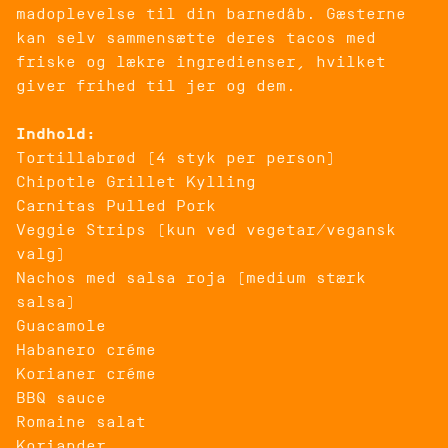
madoplevelse til din barnedåb. Gæsterne
kan selv sammensætte deres tacos med
friske og lækre ingredienser, hvilket
giver frihed til jer og dem.
Indhold:
Tortillabrød (4 styk per person)
Chipotle Grillet Kylling
Carnitas Pulled Pork
Veggie Strips (kun ved vegetar/vegansk
valg)
Nachos med salsa roja (medium stærk
salsa)
Guacamole
Habanero créme
Korianer créme
BBQ sauce
Romaine salat
Koriander