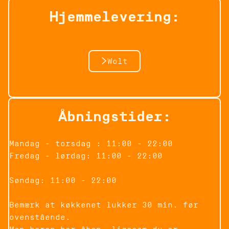
få noget hurtigt at spise. Vi har skabt
Hjemmelevering:
et sted, hvor du kan læne dig tilbage,
nyde et måltid og mærke stemningen af
“Fresh Happy Mex”. Vores inspiration
kommer fra taqueria-kulturen i San
Wolt
Francisco, hvor enkel mad, friske råvarer
og autentiske opskrifter danner grundlag
for retter, der altid smager af mere.
Tel: +45 42 15 65 81
Åbningstider:
Mandag - torsdag : 11:00 - 22:00
Fredag - lørdag: 11:00 - 22:00
Søndag: 11:00 - 22:00
Bemærk at køkkenet lukker 30 min. før
ovenstående.