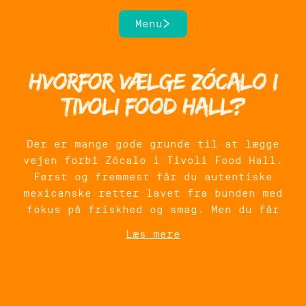
hvor den smeltede ost møder sprøde
Menu
kanter.
Alle retter bliver lavet fra bunden, mens
Hvorfor vælge Zócalo i
du venter, og vi går aldrig på kompromis
med råvarerne. Kombinationen af friske
Tivoli Food Hall?
grøntsager, krydrede saucer og klassiske
mexicanske smagsnuancer gør, at hver bid
føles som en lille rejse til Mexico –
Der er mange gode grunde til at lægge
midt i København.
vejen forbi Zócalo i Tivoli Food Hall.
Først og fremmest får du autentiske
mexicanske retter lavet fra bunden med
fokus på friskhed og smag. Men du får
også en central beliggenhed, hvor du kan
Læs mere
kombinere dit måltid med alt det, som
København har at byde på.
Det gør os til et oplagt valg, hvis du