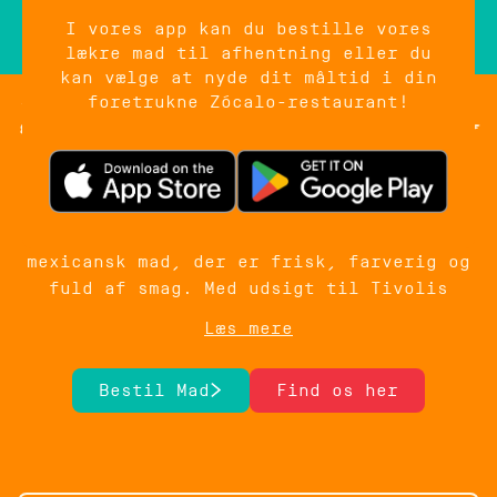
I vores app kan du bestille vores
lækre mad til afhentning eller du
kan vælge at nyde dit måltid i din
Zócalo Tivoli Food Hall
foretrukne Zócalo-restaurant!
Midt i hjertet af København finder du
Zócalo i Tivoli Food Hall. Her kan du
tage en pause fra byens puls og nyde
mexicansk mad, der er frisk, farverig og
fuld af smag. Med udsigt til Tivolis
stemningsfulde omgivelser er restauranten
Læs mere
et oplagt stop, uanset om du besøger
forlystelseshaven, shopper i Indre By
Bestil Mad
Find os her
eller leder efter et lækkert sted at
spise i centrum.
Hos os handler det om meget mere end at